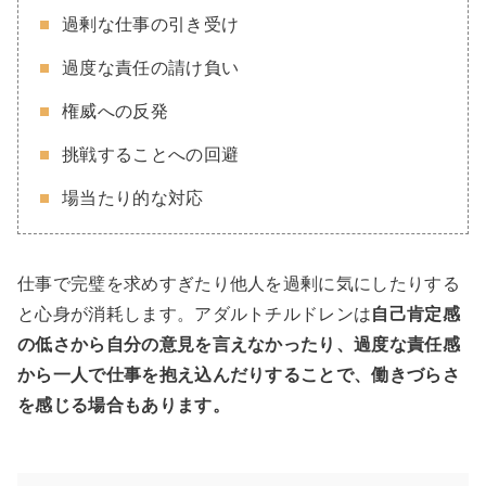
過剰な仕事の引き受け
過度な責任の請け負い
権威への反発
挑戦することへの回避
場当たり的な対応
仕事で完璧を求めすぎたり他人を過剰に気にしたりする
と心身が消耗します。アダルトチルドレンは
自己肯定感
の低さから自分の意見を言えなかったり、過度な責任感
から一人で仕事を抱え込んだりすることで、働きづらさ
を感じる場合もあります。