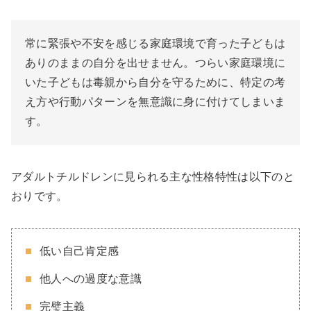
常に緊張や不安を感じる家庭環境で育った子どもは
ありのままの自分を出せません。つらい家庭環境に
いた子どもは毒親から自分を守るために、特定の考
え方や行動パターンを無意識に身に付けてしまいま
す。
アダルトチルドレンに見られる主な性格特性は以下のと
おりです。
低い自己肯定感
他人への過度な意識
完璧主義