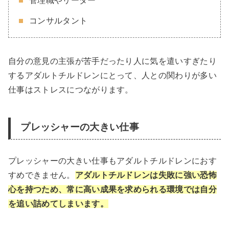
管理職やリーダー
コンサルタント
自分の意見の主張が苦手だったり人に気を遣いすぎたり
するアダルトチルドレンにとって、人との関わりが多い
仕事はストレスにつながります。
プレッシャーの大きい仕事
プレッシャーの大きい仕事もアダルトチルドレンにおす
すめできません。
アダルトチルドレンは失敗に強い恐怖
心を持つため、常に高い成果を求められる環境では自分
を追い詰めてしまいます。