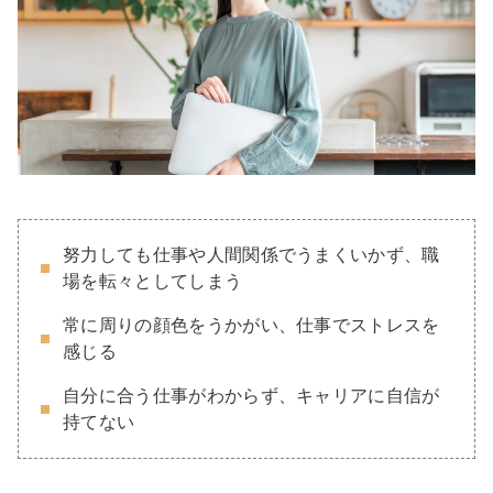
努力しても仕事や人間関係でうまくいかず、職
場を転々としてしまう
常に周りの顔色をうかがい、仕事でストレスを
感じる
自分に合う仕事がわからず、キャリアに自信が
持てない