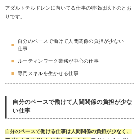
アダルトチルドレンに向いてる仕事の特徴は以下のとお
りです。
自分のペースで働けて人間関係の負担が少ない
仕事
ルーティンワーク業務が中心の仕事
専門スキルを生かせる仕事
自分のペースで働けて人間関係の負担が少な
い仕事
自分のペースで働ける仕事は人間関係の負担が少なく、