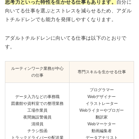
思考力といった特性を生かせる仕事もあります。
自分に
向いてる仕事を選ぶとストレスを減らせるため、アダル
トチルドレンでも能力を発揮しやすくなります。
アダルトチルドレンに向いてる仕事は以下のとおりで
す。
ルーティンワーク業務が中心
専門スキルを生かせる仕事
の仕事
プログラマー
データ入力などの事務職
Webデザイナー
図書館や資料室での整理業務
イラストレーター
工場作業員
Webライターやブロガー
夜間施設警備員
翻訳家
清掃員
Webマーケター
チラシ投函
動画編集者
トラックドライバーや配送業
データアナリスト