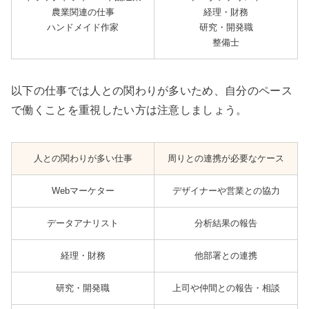
農業関連の仕事
経理・財務
ハンドメイド作家
研究・開発職
整備士
以下の仕事では人との関わりが多いため、自分のペース
で働くことを重視したい方は注意しましょう。
人との関わりが多い仕事
周りとの連携が必要なケース
Webマーケター
デザイナーや営業との協力
データアナリスト
分析結果の報告
経理・財務
他部署との連携
研究・開発職
上司や仲間との報告・相談