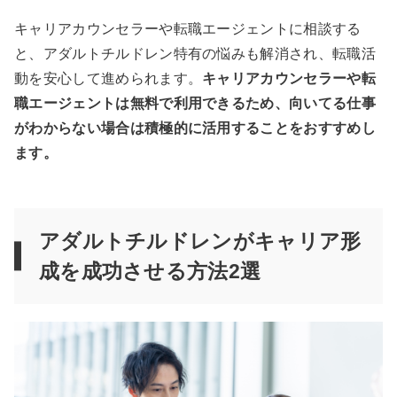
キャリアカウンセラーや転職エージェントに相談する
と、アダルトチルドレン特有の悩みも解消され、転職活
動を安心して進められます。
キャリアカウンセラーや転
職エージェントは無料で利用できるため、向いてる仕事
がわからない場合は積極的に活用することをおすすめし
ます。
アダルトチルドレンがキャリア形
成を成功させる方法2選