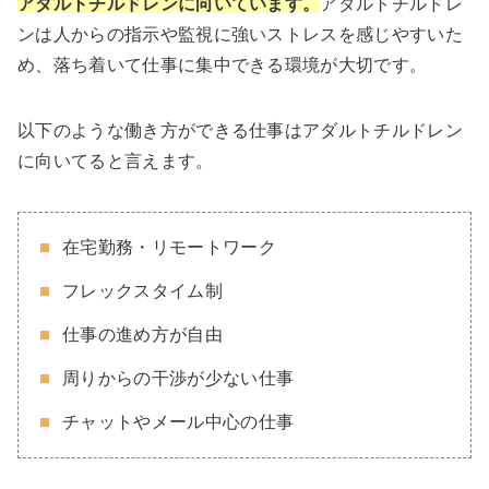
アダルトチルドレンに向いています。
アダルトチルドレ
ンは人からの指示や監視に強いストレスを感じやすいた
め、落ち着いて仕事に集中できる環境が大切です。
以下のような働き方ができる仕事はアダルトチルドレン
に向いてると言えます。
在宅勤務・リモートワーク
フレックスタイム制
仕事の進め方が自由
周りからの干渉が少ない仕事
チャットやメール中心の仕事