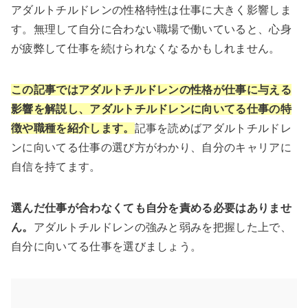
アダルトチルドレンの性格特性は仕事に大きく影響しま
す。無理して自分に合わない職場で働いていると、心身
が疲弊して仕事を続けられなくなるかもしれません。
この記事ではアダルトチルドレンの性格が仕事に与える
影響を解説し、アダルトチルドレンに向いてる仕事の特
徴や職種を紹介します。
記事を読めばアダルトチルドレ
ンに向いてる仕事の選び方がわかり、自分のキャリアに
自信を持てます。
選んだ仕事が合わなくても自分を責める必要はありませ
ん。
アダルトチルドレンの強みと弱みを把握した上で、
自分に向いてる仕事を選びましょう。