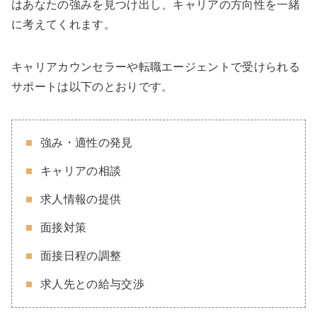
はあなたの強みを見つけ出し、キャリアの方向性を一緒
に考えてくれます。
キャリアカウンセラーや転職エージェントで受けられる
サポートは以下のとおりです。
強み・適性の発見
キャリアの相談
求人情報の提供
面接対策
面接日程の調整
求人先との給与交渉