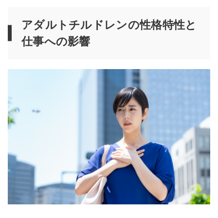
アダルトチルドレンの性格特性と
仕事への影響