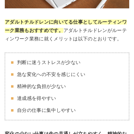
アダルトチルドレンに向いてる仕事としてルーティンワ
ーク業務もおすすめです。
アダルトチルドレンがルーテ
ィンワーク業務に就くメリットは以下のとおりです。
判断に迷うストレスが少ない
急な変化への不安を感じにくい
精神的な負担が少ない
達成感を得やすい
自分の仕事に集中しやすい
変化の少ない仕事は先の見通しが立ちやすく、精神的な