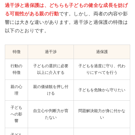
過干渉と過保護は、どちらも子どもの健全な成長を妨げ
る可能性がある親の行動
です。しかし、両者の内容や影
響には大きな違いがあります。過干渉と過保護の特徴は
以下のとおりです。
特徴
過干渉
過保護
行動の
子どもの選択に必要
子どもを過度に守り、代わ
特徴
以上に介入する
りにすべてを行う
親の心
親の価値観を押し付
子どもを危険から守りたい
理
ける
子ども
自立心や判断力が育
問題解決能力が身に付かな
への影
たない
い
響
子ども